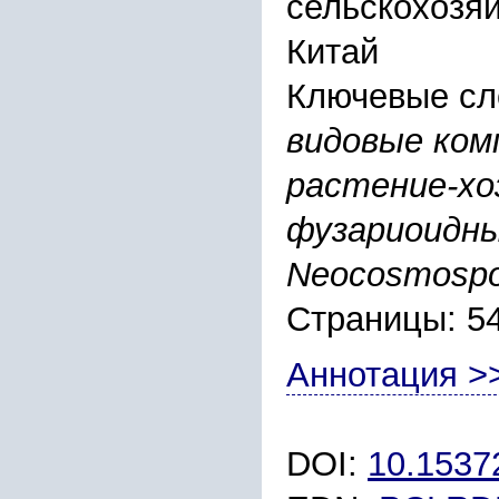
сельскохозяй
Китай
Ключевые сл
видовые ком
растение-хо
фузариоидны
Neocosmospo
Страницы: 5
Аннотация >
DOI:
10.1537