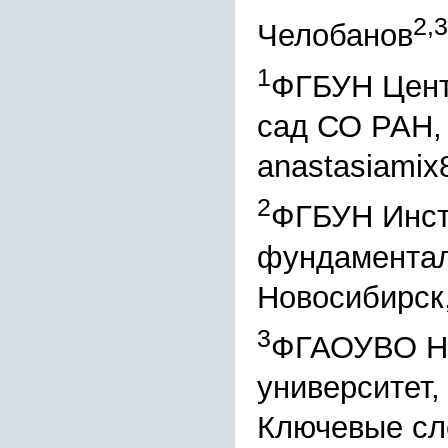
2,3
Челобанов
1
ФГБУН Цент
сад СО РАН,
anastasiamix
2
ФГБУН Инст
фундаментал
Новосибирск
3
ФГАОУВО Но
университет,
Ключевые сл