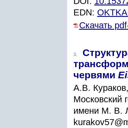
DOI:
10.1537
EDN:
OKTKA
Скачать pdf
Структур
3.
трансформ
червями
Ei
А.В. Кураков
Московский 
имени М. В. 
kurakov57@ma