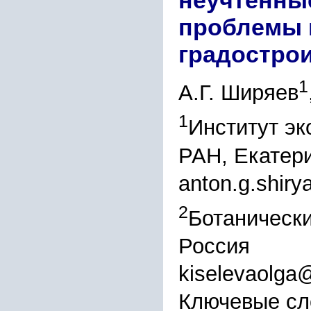
неучтенны
проблемы 
градострои
1
А.Г. Ширяев
1
Институт эк
РАН, Екатери
anton.g.shir
2
Ботанически
Россия
kiselevaolga
Ключевые сл