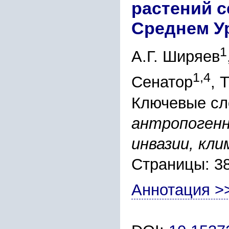
растений с
Среднем У
1
А.Г. Ширяев
1,4
Сенатор
, 
Ключевые сл
антропогенн
инвазии, кл
Страницы: 3
Аннотация >