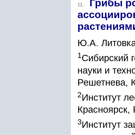
Грибы р
11.
ассоцииро
растениям
Ю.А. Литовк
1
Сибирский 
науки и техн
Решетнева, 
2
Институт ле
Красноярск,
3
Институт з