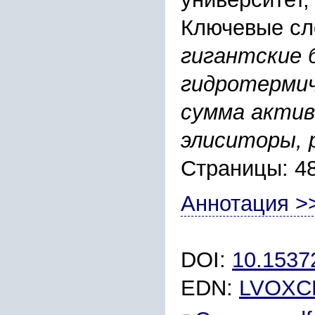
Ключевые сл
гигантские 
гидротермич
сумма актив
элиситоры,
Страницы: 4
Аннотация >
DOI:
10.1537
EDN:
LVOXC