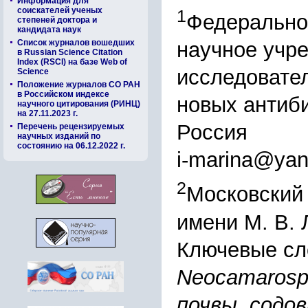
Информация для
соискателей ученых
1
Федерально
степеней доктора и
кандидата наук
Список журналов вошедших
научное учр
в Russian Science Citation
Index (RSCI) на базе Web of
исследовате
Science
Положение журналов СО РАН
в Российском индексе
новых антиби
научного цитирования (РИНЦ)
на 27.11.2023 г.
Россия
Перечень рецензируемых
научных изданий по
состоянию на 06.12.2022 г.
i-marina@yan
2
Московский 
имени М. В. 
Ключевые сл
Neocamarospo
почвы, содо