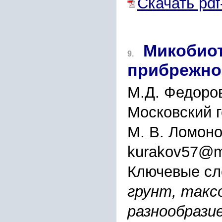
Скачать pdf
Микобиот
9.
прибрежно
М.Д. Федоров
Московский г
М. В. Ломоно
kurakov57@ma
Ключевые сл
грунт, такс
разнообразие