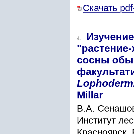
Скачать pdf
Изучение
4.
"растение-
сосны обы
факультат
Lophoderm
Millar
В.А. Сенашов
Институт лес
Красноярск,