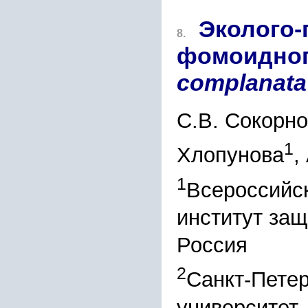
Эколого-
8.
фомоидног
complanata
С.В. Сокорн
1
Хлопунова
,
1
Всероссийс
институт защ
Россия
2
Санкт-Петер
университет,