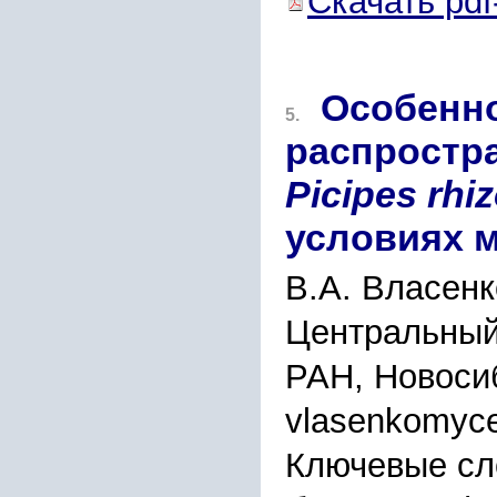
Скачать pdf
Особенно
5.
распростра
Picipes rhi
условиях 
В.А. Власенк
Центральный
РАН, Новоси
vlasenkomyc
Ключевые сл