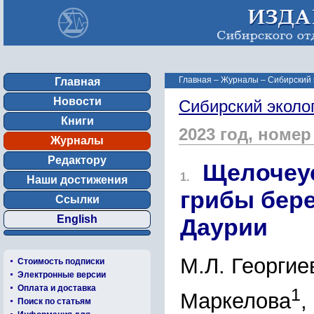
Главная
–
Журналы
–
Сибирский 
Главная
Новости
Сибирский эколо
Книги
2023 год, номер
Журналы
Редактору
Щелочеу
1.
Наши достижения
грибы бер
Ссылки
English
Даурии
М.Л. Георгие
Стоимость подписки
Электронные версии
Оплата и доставка
1
Маркелова
,
Поиск по статьям