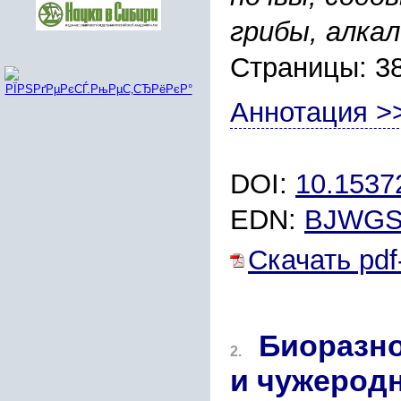
грибы, алка
Страницы: 3
Аннотация >
DOI:
10.1537
EDN:
BJWG
Скачать pdf
Биоразно
2.
и чужерод