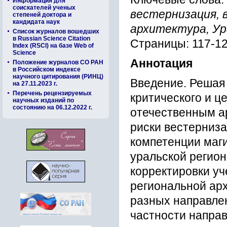
Информация для
соискателей ученых
вестернизация, 
степеней доктора и
кандидата наук
архитектура, Ур
Список журналов вошедших
в Russian Science Citation
Страницы: 117-1
Index (RSCI) на базе Web of
Science
Аннотация
Положение журналов СО РАН
в Российском индексе
научного цитирования (РИНЦ)
Введение. Решая
на 27.11.2023 г.
Перечень рецензируемых
критического и ц
научных изданий по
состоянию на 06.12.2022 г.
отечественным а
риски вестерниз
компетенции маг
уральской регио
корректировки уч
региональной ар
разных направле
частности направ