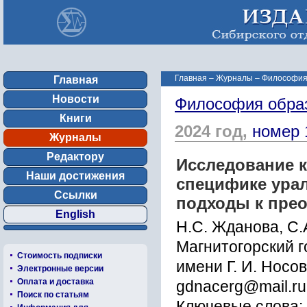
Главная
–
Журналы
–
Философия
Главная
Новости
Философия обра
Книги
2024 год,
номер 
Журналы
Редактору
Исследование к
Наши достижения
специфике урал
Ссылки
подходы к пре
English
Н.С. Жданова, С.
Магнитогорский 
Стоимость подписки
имени Г. И. Носо
Электронные версии
Оплата и доставка
gdnacerg@mail.ru
Поиск по статьям
Ключевые слова: