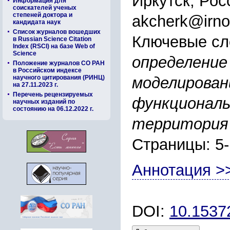
Иркутск, Рос
Информация для
соискателей ученых
степеней доктора и
akcherk@irno
кандидата наук
Список журналов вошедших
Ключевые сл
в Russian Science Citation
Index (RSCI) на базе Web of
Science
определение
Положение журналов СО РАН
в Российском индексе
научного цитирования (РИНЦ)
моделирован
на 27.11.2023 г.
Перечень рецензируемых
функциональ
научных изданий по
состоянию на 06.12.2022 г.
территория 
Страницы: 5
Аннотация >
DOI:
10.1537