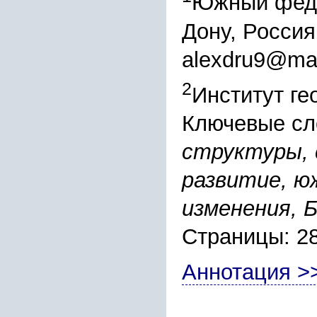
Южный феде
Дону, Россия
alexdru9@mai
2
Институт ге
Ключевые сл
структуры, 
развитие, ю
изменения, 
Страницы: 2
Аннотация >