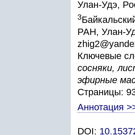
Улан-Удэ, Ро
3
Байкальски
РАН, Улан-Уд
zhig2@yande
Ключевые сл
сосняки, ли
эфирные мас
Страницы: 9
Аннотация >
DOI:
10.1537