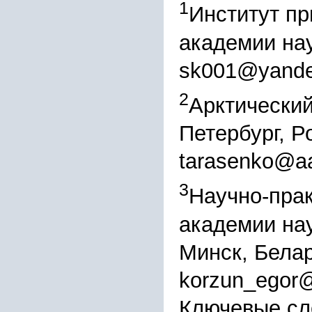
1
Институт п
академии нау
sk001@yande
2
Арктический
Петербург, Р
tarasenko@aa
3
Научно-пра
академии на
Минск, Бела
korzun_egor@
Ключевые сл