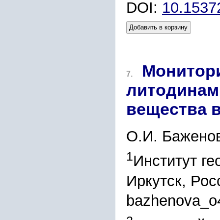
DOI:
10.1537
Добавить в корзину
Монитори
7.
литодинам
вещества 
О.И. Бажено
1
Институт ге
Иркутск, Рос
bazhenova_o