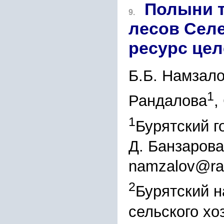
Полыни 
9.
лесов Селе
ресурс це
Б.Б. Намзал
1
Рандалова
,
1
Бурятский г
Д. Банзарова
namzalov@ram
2
Бурятский н
сельского х