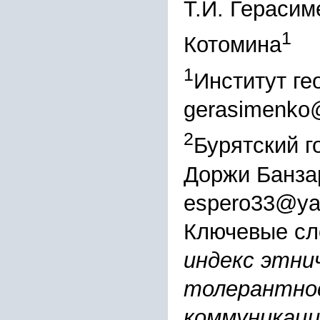
Т.И. Герасим
1
Котомина
1
Институт г
gerasimenko@
2
Бурятский г
Доржи Банза
espero33@ya
Ключевые сл
индекс этни
толерантно
коммуникаци