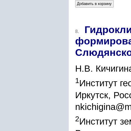
Добавить в корзину
Гидрокли
8.
формирова
Слюдянско
Н.В. Кичигин
1
Институт ге
Иркутск, Рос
nkichigina@ma
2
Институт зе