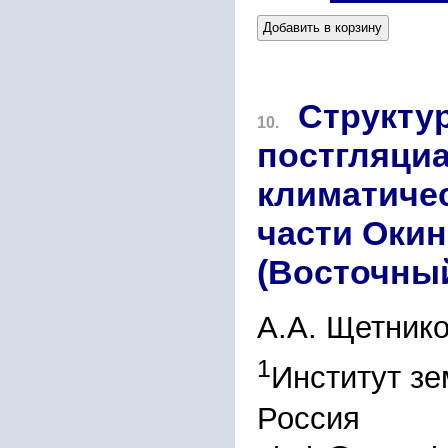
Добавить в корзину
Структу
10.
постгляци
климатиче
части Окин
(Восточны
А.А. Щетник
1
Институт зе
Россия