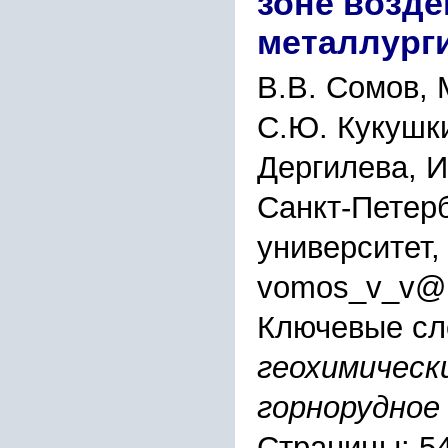
зоне возд
металлург
В.В. Сомов, 
С.Ю. Кукушки
Дергилева, И
Санкт-Петер
университет,
vomos_v_v@m
Ключевые сл
геохимическ
горнорудное
Страницы: 5