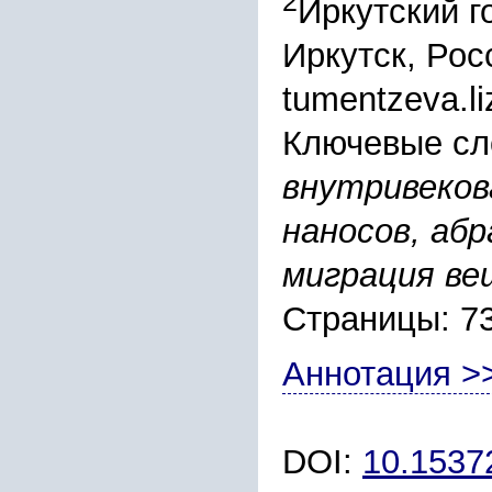
2
Иркутский г
Иркутск, Рос
tumentzeva.l
Ключевые сл
внутривеков
наносов, абр
миграция в
Страницы: 7
Аннотация >
DOI:
10.1537