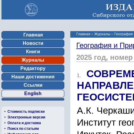
Главная
–
Журналы
–
География 
Главная
Новости
География и При
Книги
2025 год, номер
Журналы
Редактору
СОВРЕМ
1.
Наши достижения
НАПРАВЛЕ
Ссылки
English
ГЕОСИСТЕ
А.К. Черкаш
Стоимость подписки
Электронные версии
Институт гео
Оплата и доставка
Поиск по статьям