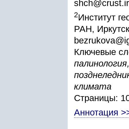
shch@crust.ir
2
Институт ге
РАН, Иркутск
bezrukova@igc
Ключевые сл
палинология,
позднеледник
климата
Страницы: 1
Аннотация >