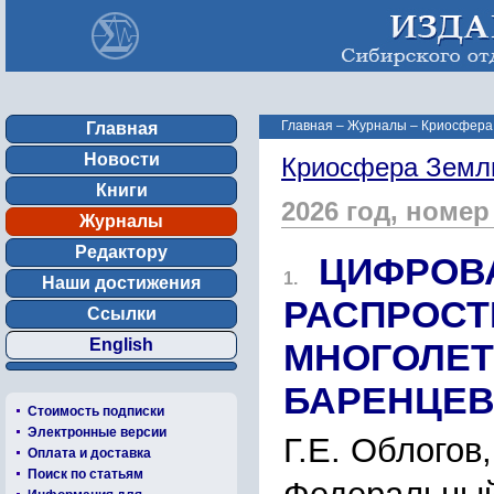
Главная
–
Журналы
–
Криосфера 
Главная
Новости
Криосфера Земл
Книги
2026 год, номер
Журналы
Редактору
ЦИФРОВ
1.
Наши достижения
РАСПРОСТ
Ссылки
English
МНОГОЛЕТ
БАРЕНЦЕВ
Стоимость подписки
Электронные версии
Г.Е. Облогов
Оплата и доставка
Поиск по статьям