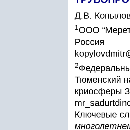
Д.В. Копыло
1
ООО “Мерет
Россия
kopylovdmitr
2
Федеральны
Тюменский н
криосферы З
mr_sadurtdin
Ключевые сл
многолетнем