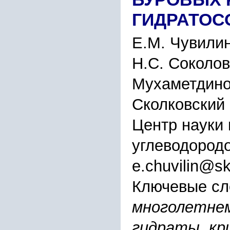
ГИДРАТО
Е.М. Чувилин
Н.С. Соколов
Мухаметдин
Сколковский 
Центр науки 
углеводородо
e.chuvilin@sk
Ключевые сл
многолетнем
гидраты, кри