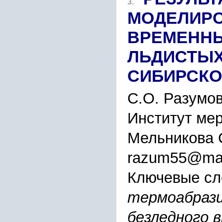
3.
МОДЕЛИРО
ВРЕМЕННЫ
ЛЬДИСТЫХ
СИБИРСКО
С.О. Разумов
Институт мер
Мельникова 
razum55@mai
Ключевые сл
термоабрази
безледного 