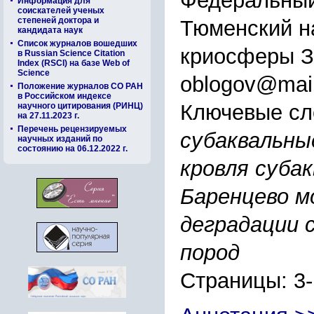
Федеральный
Информация для
соискателей ученых
степеней доктора и
Тюменский н
кандидата наук
Список журналов вошедших
криосферы З
в Russian Science Citation
Index (RSCI) на базе Web of
Science
oblogov@mail
Положение журналов СО РАН
в Российском индексе
Ключевые сл
научного цитирования (РИНЦ)
на 27.11.2023 г.
Перечень рецензируемых
субаквальны
научных изданий по
состоянию на 06.12.2022 г.
кровля суба
Баренцево м
деградации 
пород
Страницы: 3