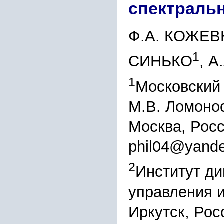
спектраль
Ф.А. КОЖЕ
1
СИНЬКО
, 
1
Московский 
М.В. Ломонос
Москва, Рос
phil04@yande
2
Институт ди
управления 
Иркутск, Рос