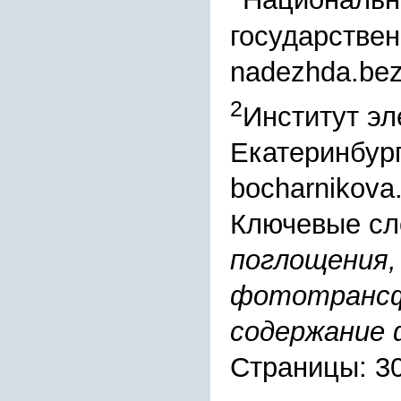
Национальн
государствен
nadezhda.bez
2
Институт э
Екатеринбург
bocharnikova
Ключевые сл
поглощения,
фототрансф
содержание
Страницы: 3