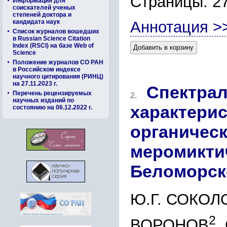
Страницы: 2
Информация для
соискателей ученых
степеней доктора и
кандидата наук
Аннотация >
Список журналов вошедших
в Russian Science Citation
Index (RSCI) на базе Web of
Добавить в корзину
Science
Положение журналов СО РАН
в Российском индексе
научного цитирования (РИНЦ)
на 27.11.2023 г.
Спектрал
Перечень рецензируемых
2.
научных изданий по
характерис
состоянию на 06.12.2022 г.
органичес
меромикти
Беломорск
Ю.Г. СОКОЛ
2
ВОРОНОВ
,