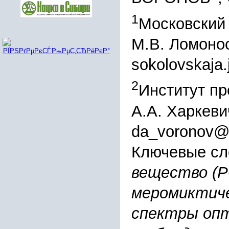
1
Московский 
М.В. Ломоно
sokolovskaja.
2
Институт п
А.А. Харкеви
da_voronov@m
Ключевые сл
вещество (Р
меромиктиче
спектры опт