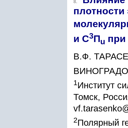
8.
плотности 
молекулярн
3
и C
П
при 
u
В.Ф. ТАРАС
ВИНОГРАД
1
Институт си
Томск, Росси
vf.tarasenko
2
Полярный г