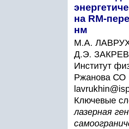
энергетиче
на RM-пере
нм
М.А. ЛАВРУХ
Д.Э. ЗАКРЕ
Институт физ
Ржанова СО 
lavrukhin@isp
Ключевые сл
лазерная ген
самоогранич