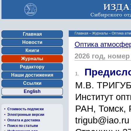
Главная
–
Журналы
–
Оптика атм
Главная
Новости
Оптика атмосфер
Книги
2026 год, номер
Журналы
Редактору
Предисл
1.
Наши достижения
М.В. ТРИГУ
Ссылки
English
Институт опт
РАН, Томск, 
Стоимость подписки
Электронные версии
trigub@iao.ru
Оплата и доставка
Поиск по статьям