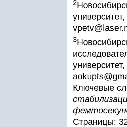
2
Новосибирс
университет,
vpetv@laser.
3
Новосибирс
исследовате
университет,
aokupts@gma
Ключевые сл
стабилизаци
фемтосекун
Страницы: 3