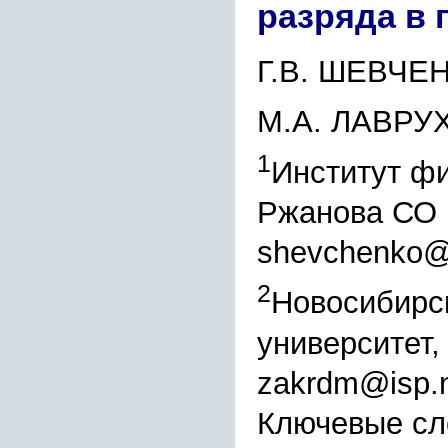
разряда в 
Г.В. ШЕВЧЕ
М.А. ЛАВРУ
1
Институт фи
Ржанова СО 
shevchenko@i
2
Новосибирс
университет,
zakrdm@isp.n
Ключевые сл