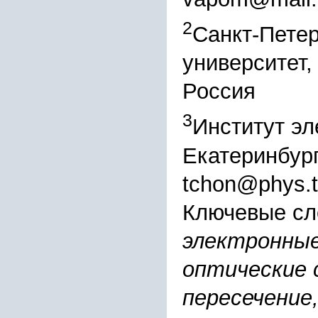
2
Санкт-Петер
университет,
Россия
3
Институт э
Екатеринбург
tchon@phys.t
Ключевые сл
электронные
оптические 
пересечение