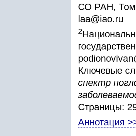
СО РАН, Том
laa@iao.ru
2
Национальн
государствен
podionoviva
Ключевые сл
спектр погл
заболеваемо
Страницы: 2
Аннотация >