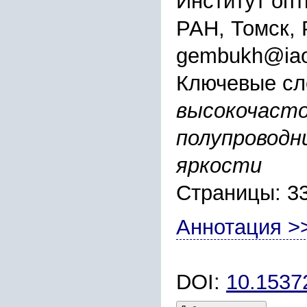
Институт опт
РАН, Томск, 
gembukh@iao
Ключевые сл
высокочасто
полупроводн
яркости
Страницы: 3
Аннотация >
DOI:
10.153