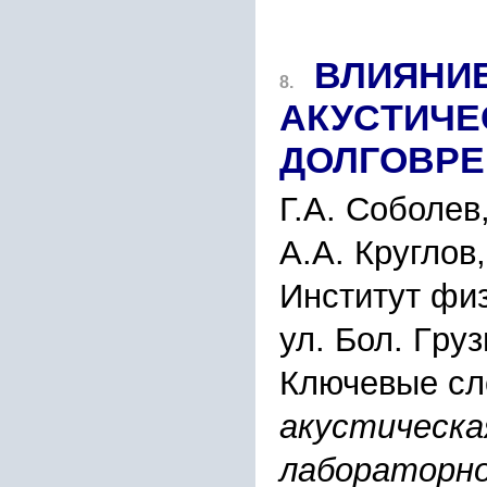
ВЛИЯНИ
8.
АКУCТИЧЕ
ДОЛГОВPЕ
Г.А. Cоболев
А.А. Кpуглов
Инcтитут фи
ул. Бол. Гpу
Ключевые сл
акуcтичеcка
лабоpатоpно