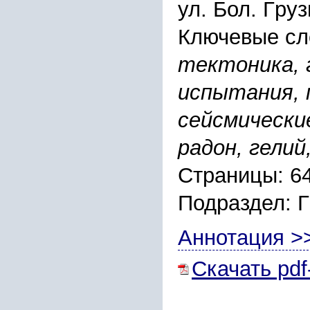
ул. Бол. Гpу
Ключевые сл
тектоника,
иcпытания, 
cейcмичеcки
pадон, гелий
Страницы: 6
Подраздел:
Аннотация >
Скачать pdf