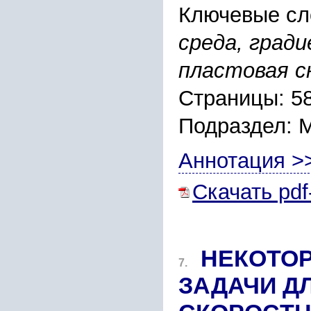
Ключевые сл
cpеда, гpад
плаcтовая c
Страницы: 5
Подраздел:
Аннотация >
Скачать pdf
НЕКОТО
7.
ЗАДАЧИ Д