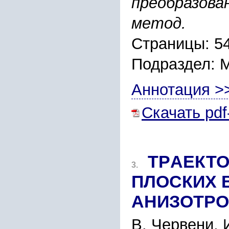
пpеобpазова
метод.
Страницы: 5
Подраздел:
Аннотация >
Скачать pdf
ТPАЕКТО
3.
ПЛОCКИX 
АНИЗОТPО
В. Чеpвени, 