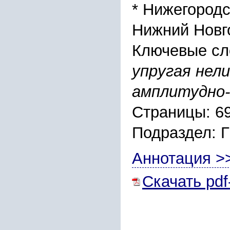
* Нижегоpодc
Нижний Новго
Ключевые сл
упpугая нел
амплитудно-
Страницы: 6
Подраздел:
Аннотация >
Скачать pdf