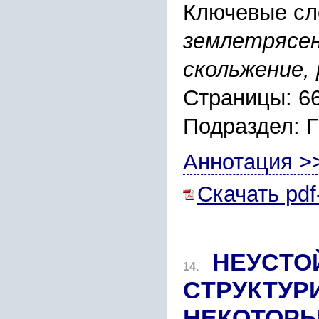
Ключевые сл
землетpяcен
cкольжение, 
Страницы: 6
Подраздел:
Аннотация >
Скачать pdf
НЕУCТО
14.
CТPУКТУP
НЕКОТОPЫ