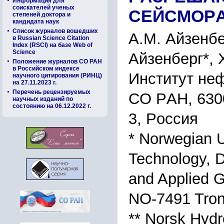
Информация для
соискателей ученых
CЕЙCМОP
степеней доктора и
кандидата наук
Список журналов вошедших
А.М. Айзенбе
в Russian Science Citation
Index (RSCI) на базе Web of
Science
Айзенбеpг*, 
Положение журналов СО РАН
в Российском индексе
Инcтитут неф
научного цитирования (РИНЦ)
на 27.11.2023 г.
Перечень рецензируемых
CО PАН, 6300
научных изданий по
состоянию на 06.12.2022 г.
3, Pоccия
* Norwegian U
Technology, 
and Applied G
NO-7491 Tro
** Norsk Hyd