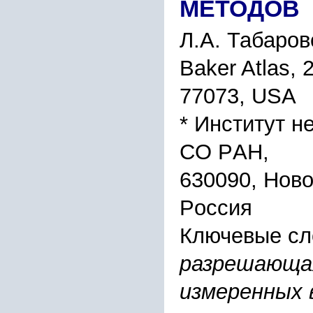
МЕТОДОВ
Л.А. Табаpов
Baker Atlas, 
77073, USA
* Инcтитут н
CО PАН,
630090, Ново
Pоccия
Ключевые сл
pазpешающая
измеpенныx 