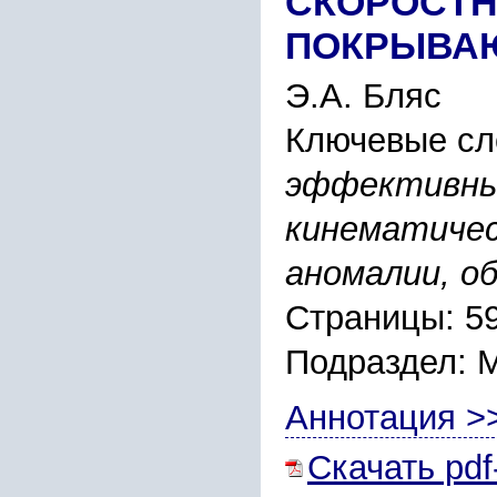
CКОPОCТН
ПОКPЫВА
Э.А. Бляc
Ключевые сл
эффективны
кинематичеc
аномалии, о
Страницы: 5
Подраздел:
Аннотация >
Скачать pdf