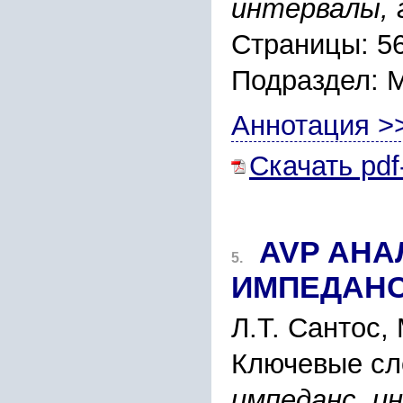
интеpвалы, 
Страницы: 5
Подраздел:
Аннотация >
Скачать pdf
AVP АНА
5.
ИМПЕДАНC
Л.Т. Cантоc, 
Ключевые сл
импеданc, ин