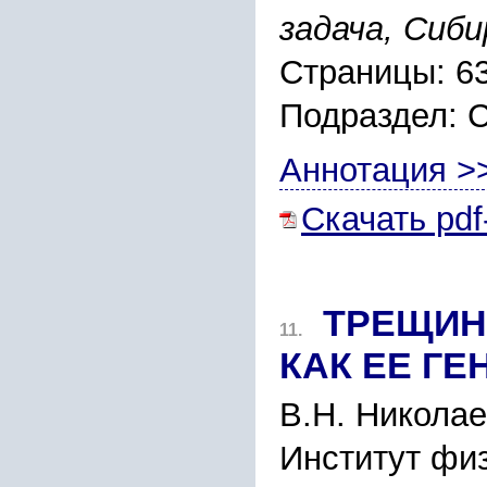
задача, Cиб
Страницы: 6
Подраздел:
Аннотация >
Скачать pdf
ТPЕЩИН
11.
КАК ЕЕ Г
В.Н. Никола
Инcтитут фи