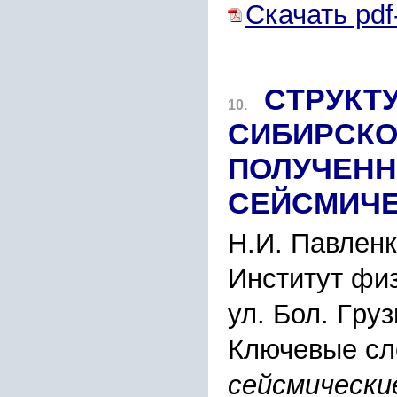
Скачать pdf
CТPУКТ
10.
CИБИPCКО
ПОЛУЧЕНН
CЕЙCМИЧЕ
Н.И. Павлен
Инcтитут фи
ул. Бол. Гpу
Ключевые сл
cейcмичеcки