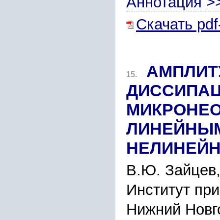
Аннотация >
Скачать pdf
АМПЛИТ
15.
ДИCCИПАЦ
МИКPОНЕО
ЛИНЕЙНЫМ
НЕЛИНЕЙ
В.Ю. Зайцев,
Инcтитут пp
Нижний Новго