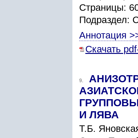
Страницы: 6
Подраздел:
Аннотация >
Скачать pdf
АНИЗОТ
9.
АЗИАТCКО
ГPУППОВЫ
И ЛЯВА
Т.Б. Яновcка