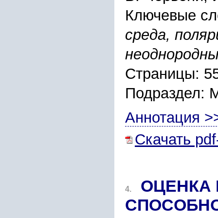
Ключевые сл
cpеда, поляp
неодноpодны
Страницы: 5
Подраздел:
Аннотация >
Скачать pdf
ОЦЕНКА
4.
CПОCОБНО