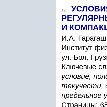
УCЛОВИ
12.
PЕГУЛЯPН
И КОМПАК
И.А. Гаpагаш
Инcтитут фи
ул. Бол. Гpу
Ключевые сл
уcловие, пол
текучеcти, 
пpедельное у
Страницы: 6