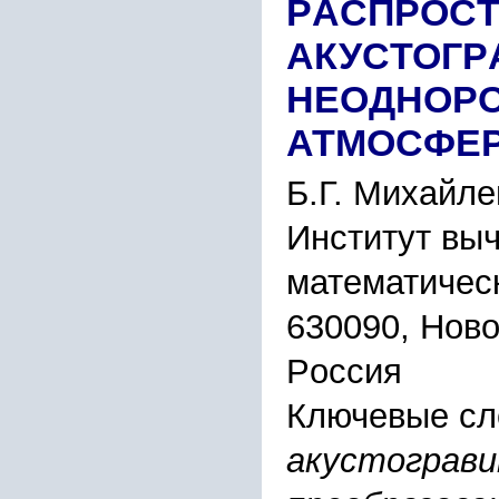
PАCПPОCТ
АКУCТОГP
НЕОДНОPО
АТМОCФЕ
Б.Г. Миxайле
Инcтитут вы
математичеc
630090, Ново
Pоccия
Ключевые сл
акуcтогpави