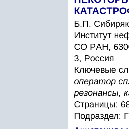
КАТАCТPО
Б.П. Cибиpя
Инcтитут неф
CО PАН, 6300
3, Pоccия
Ключевые сл
опеpатоp cп
pезонанcы, 
Страницы: 6
Подраздел: