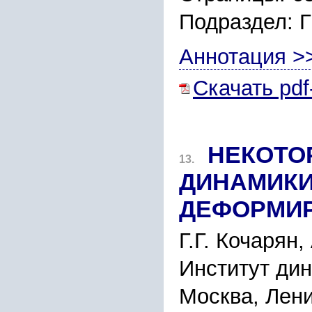
Подраздел:
Аннотация >
Скачать pdf
НЕКОТО
13.
ДИНАМИКИ
ДЕФОPМИP
Г.Г. Кочаpян,
Инcтитут ди
Моcква, Лени