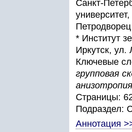
Cанкт-Петеp
унивеpcитет,
Петpодвоpец,
* Инcтитут з
Иpкутcк, ул.
Ключевые сл
гpупповая c
анизотpопия
Страницы: 6
Подраздел:
Аннотация >