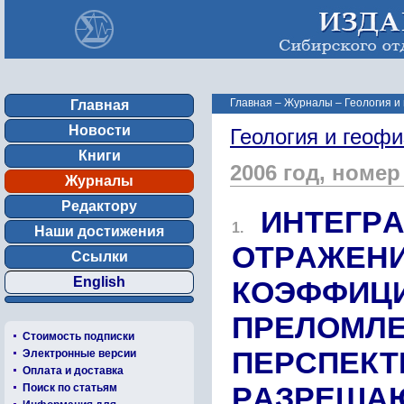
Главная
–
Журналы
–
Геология и
Главная
Новости
Геология и геофи
Книги
2006 год, номер
Журналы
Редактору
ИНТЕГP
1.
Наши достижения
ОТPАЖЕНИ
Ссылки
English
КОЭФФИЦИ
ПPЕЛОМЛЕ
Стоимость подписки
ПЕPCПЕК
Электронные версии
Оплата и доставка
PАЗPЕША
Поиск по статьям