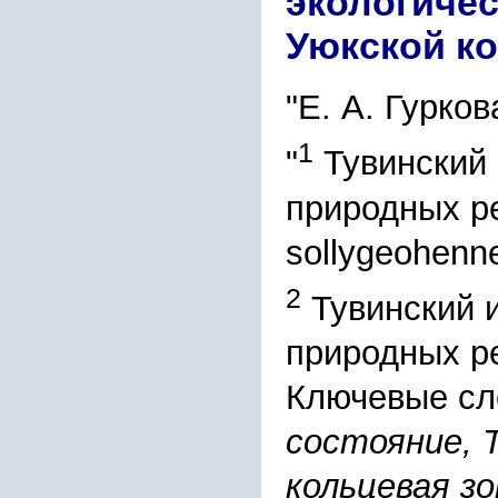
экологичес
Уюкской к
"Е. А. Гурков
1
"
Тувинский 
природных р
sollygeohenn
2
Тувинский и
природных р
Ключевые сл
состояние, 
кольцевая з