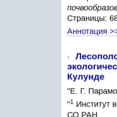
почвообразо
Страницы: 6
Аннотация >
Лесополо
7.
экологичес
Кулунде
"Е. Г. Парам
1
"
Институт в
СО РАН