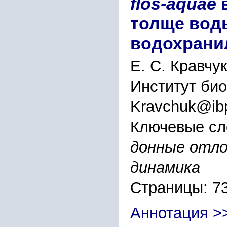
flos-aquae
толще вод
водохрани
Е. С. Кравчу
Институт би
Kravchuk@ibp
Ключевые сл
донные отло
динамика
Страницы: 7
Аннотация >