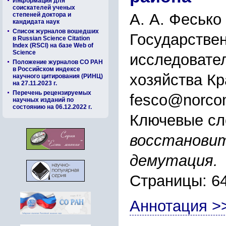
Информация для
соискателей ученых
А. А. Фесько
степеней доктора и
кандидата наук
Список журналов вошедших
Государстве
в Russian Science Citation
Index (RSCI) на базе Web of
Science
исследовател
Положение журналов СО РАН
в Российском индексе
хозяйства К
научного цитирования (РИНЦ)
на 27.11.2023 г.
Перечень рецензируемых
fesco@norco
научных изданий по
состоянию на 06.12.2022 г.
Ключевые сл
восстановит
демутация.
Страницы: 6
Аннотация >