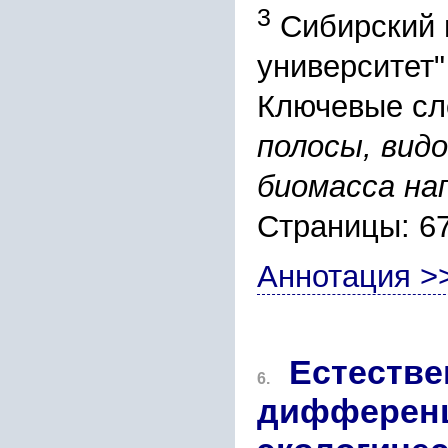
3
Сибирский 
университет"
Ключевые сл
полосы, вид
биомасса на
Страницы: 6
Аннотация >
Естеств
6.
дифференц