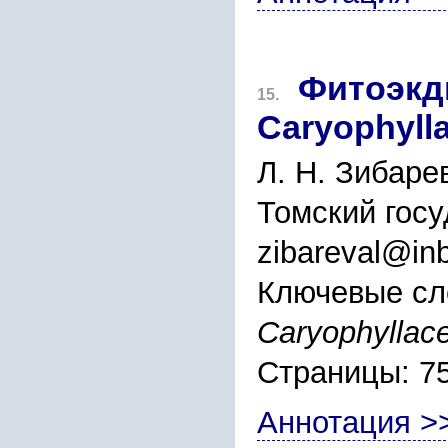
Фитоэкд
15.
Caryophyll
Л. Н. Зибаре
Томский госу
zibareval@in
Ключевые сл
Caryophyllac
Страницы: 7
Аннотация >