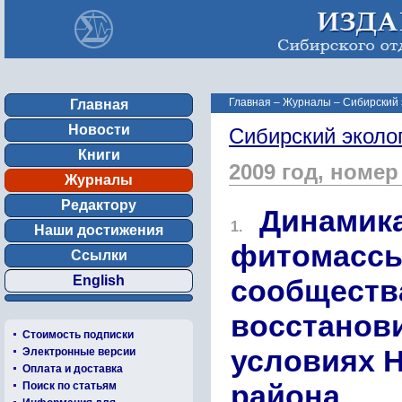
Главная
–
Журналы
–
Сибирский 
Главная
Новости
Сибирский эколо
Книги
2009 год, номер
Журналы
Редактору
Динамика
1.
Наши достижения
фитомассы
Ссылки
English
сообществ
восстанов
Стоимость подписки
условиях 
Электронные версии
Оплата и доставка
района
Поиск по статьям