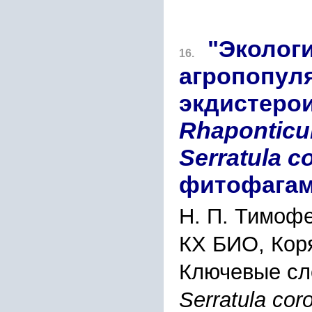
"Эколог
16.
агропопул
экдистеро
Rhaponticu
Serratula c
фитофагам
Н. П. Тимоф
КХ БИО, Коря
Ключевые сл
Serratula cor