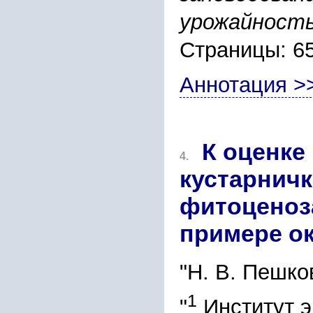
урожайност
Страницы: 6
Аннотация >
К оценке
4.
кустарничк
фитоценоза
примере ок
"Н. В. Пешко
1
"
Институт э