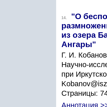
"О бесп
14.
размноже
из озера Б
Ангары"
Г. И. Кобано
Научно-иссле
при Иркутско
Kobanov@iszf.
Страницы: 7
Аннотация >