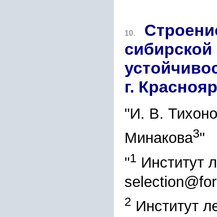
Строени
10.
сибирской 
устойчиво
г. Красноя
"И. В. Тихон
3
Минакова
"
1
"
Институт л
selection@fo
2
Институт ле