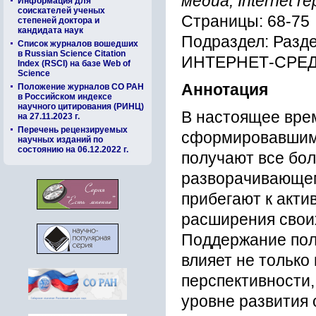
медиа, Internet re
Информация для
соискателей ученых
Страницы: 68-75
степеней доктора и
кандидата наук
Подраздел: Раз
Список журналов вошедших
в Russian Science Citation
ИНТЕРНЕТ-СРЕ
Index (RSCI) на базе Web of
Science
Аннотация
Положение журналов СО РАН
в Российском индексе
научного цитирования (РИНЦ)
В настоящее вре
на 27.11.2023 г.
Перечень рецензируемых
сформировавшимс
научных изданий по
состоянию на 06.12.2022 г.
получают все бол
разворачивающем
прибегают к акт
расширения свои
Поддержание пол
влияет не только
перспективности,
уровне развития 