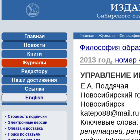
Главная
–
Журналы
–
Философия
Главная
Новости
Философия обра
Книги
2013 год,
номер 
Журналы
Редактору
УПРАВЛЕНИЕ И
Наши достижения
Е.А. Поддячая
Ссылки
Новосибирский го
English
Новосибирск
katepo88@mail.ru
Стоимость подписки
Ключевые слова:
Электронные версии
Оплата и доставка
репутацией, реп
Поиск по статьям