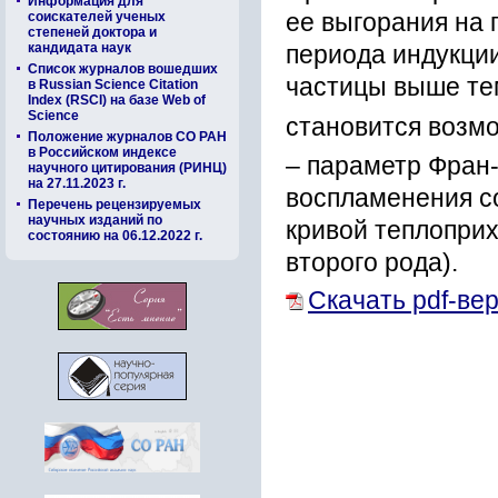
Информация для
соискателей ученых
ее выгорания на
степеней доктора и
кандидата наук
периода индукции
Список журналов вошедших
частицы выше те
в Russian Science Citation
Index (RSCI) на базе Web of
Science
становится возм
Положение журналов СО РАН
в Российском индексе
– параметр Фран-
научного цитирования (РИНЦ)
на 27.11.2023 г.
воспламенения с
Перечень рецензируемых
научных изданий по
кривой теплопри
состоянию на 06.12.2022 г.
второго рода).
Скачать pdf-ве