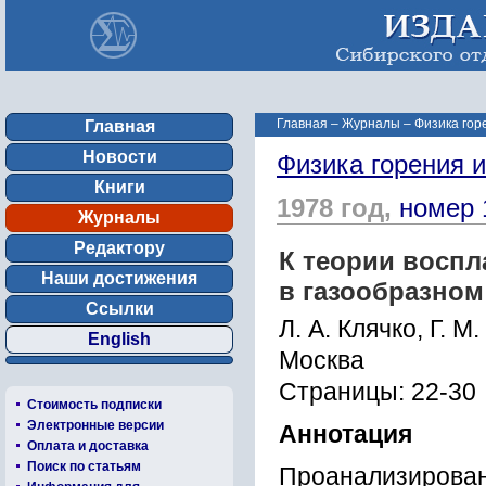
Главная
–
Журналы
–
Физика гор
Главная
Новости
Физика горения 
Книги
1978 год,
номер 
Журналы
Редактору
К теории воспл
Наши достижения
в газообразном
Ссылки
Л. А. Клячко, Г. М
English
Москва
Страницы: 22-30
Стоимость подписки
Электронные версии
Аннотация
Оплата и доставка
Поиск по статьям
Проанализирован