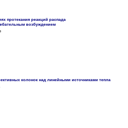
иях протекания реакций распада
лебательным возбуждением
в
ективных колонок над линейными источниками тепла
в