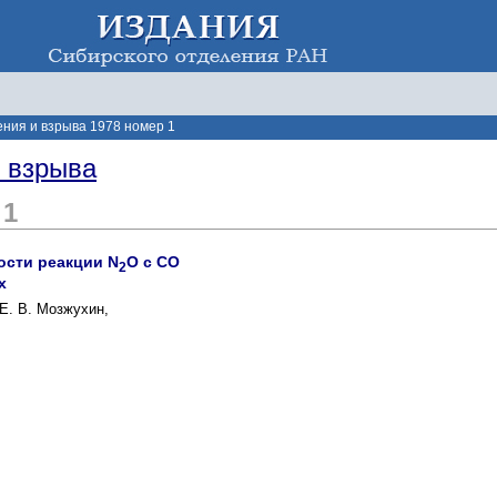
ения и взрыва 1978 номер 1
и взрыва
 1
ости реакции N
O с СО
2
х
 Е. В. Мозжухин,