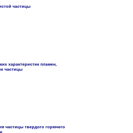
ристой частицы
ких характеристик пламен,
е частицы
ия частицы твердого горючего
ле