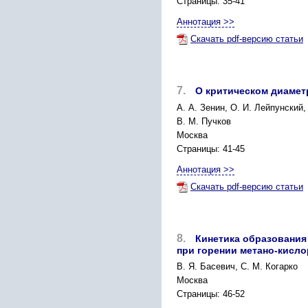
Страницы: 35-41
Аннотация >>
Скачать pdf-версию статьи
7.
О критическом диамет
A. А. Зенин, О. И. Лейпунский,
В. М. Пучков
Москва
Страницы: 41-45
Аннотация >>
Скачать pdf-версию статьи
8.
Кинетика образования
при горении метано-кисл
B. Я. Басевич, С. М. Когарко
Москва
Страницы: 46-52