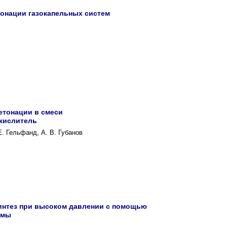
тонации газокапельных систем
етонации в смеси
окислитель
 Е. Гельфанд, А. В. Губанов
интез при высоком давлении с помощью
змы