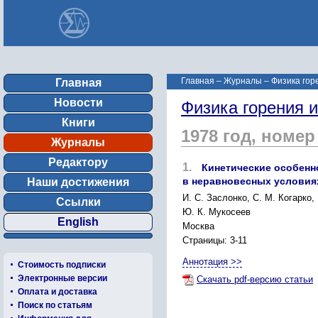
Главная
–
Журналы
–
Физика гор
Главная
Новости
Физика горения 
Книги
1978 год, номер
Журналы
Редактору
1.
Кинетические особенн
в неравновесных условия
Наши достижения
И. С. Заслонко, С. М. Когарко,
Ссылки
Ю. К. Мукосеев
English
Москва
Страницы: 3-11
Аннотация >>
Стоимость подписки
Электронные версии
Скачать pdf-версию статьи
Оплата и доставка
Поиск по статьям