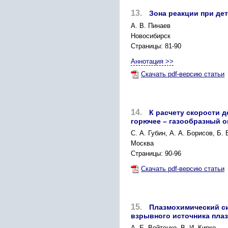
13.
Зона реакции при де
А. В. Пинаев
Новосибирск
Страницы: 81-90
Аннотация >>
Скачать pdf-версию статьи
14.
К расчету скорости д
горючее – газообразный 
C. А. Губин, А. А. Борисов, Б.
Москва
Страницы: 90-96
Скачать pdf-версию статьи
15.
Плазмохимический с
взрывного источника пла
A. Е. Войтенко, В. И. Кирко