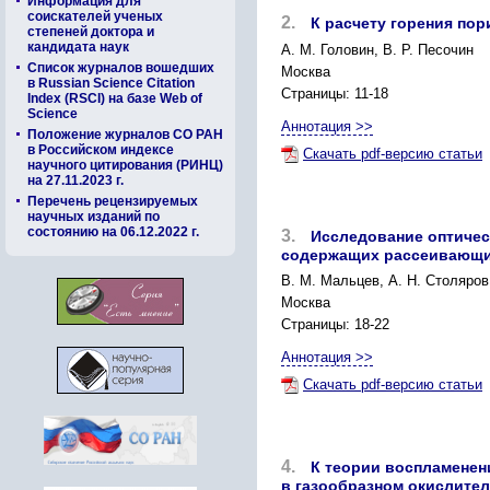
Информация для
соискателей ученых
2.
К расчету горения по
степеней доктора и
кандидата наук
A. М. Головин, В. Р. Песочин
Список журналов вошедших
Москва
в Russian Science Citation
Страницы: 11-18
Index (RSCI) на базе Web of
Science
Аннотация >>
Положение журналов СО РАН
в Российском индексе
Скачать pdf-версию статьи
научного цитирования (РИНЦ)
на 27.11.2023 г.
Перечень рецензируемых
научных изданий по
состоянию на 06.12.2022 г.
3.
Исследование оптичес
содержащих рассеивающи
B. М. Мальцев, А. Н. Столяров
Москва
Страницы: 18-22
Аннотация >>
Скачать pdf-версию статьи
4.
К теории воспламенен
в газообразном окислите