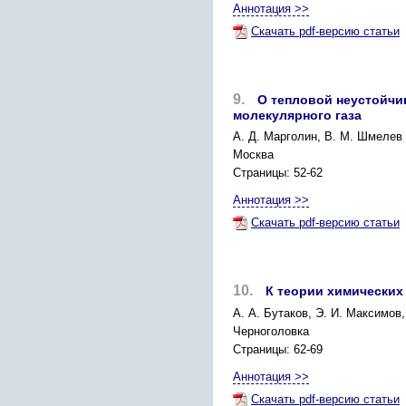
Аннотация >>
Скачать pdf-версию статьи
9.
О тепловой неустойчи
молекулярного газа
А. Д. Марголин, В. М. Шмелев
Москва
Страницы: 52-62
Аннотация >>
Скачать pdf-версию статьи
10.
К теории химических
А. А. Бутаков, Э. И. Максимов,
Черноголовка
Страницы: 62-69
Аннотация >>
Скачать pdf-версию статьи