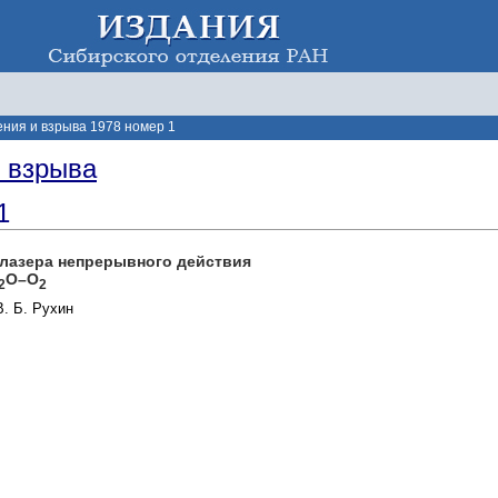
ения и взрыва 1978 номер 1
и взрыва
1
-лазера непрерывного действия
O–O
2
2
В. Б. Рухин