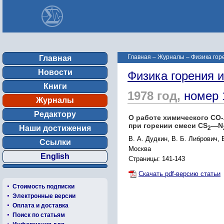
Главная
–
Журналы
–
Физика гор
Главная
Новости
Физика горения 
Книги
1978 год,
номер 
Журналы
Редактору
О работе химического СО
при горении смеси CS
—N
Наши достижения
2
В. А. Дудкин, В. Б. Либрович, 
Ссылки
Москва
English
Страницы: 141-143
Скачать pdf-версию статьи
Стоимость подписки
Электронные версии
Оплата и доставка
Поиск по статьям