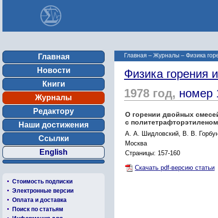
Главная
–
Журналы
–
Физика гор
Главная
Новости
Физика горения 
Книги
1978 год,
номер 
Журналы
Редактору
О горении двойных смесей
с политетрафторэтиленом
Наши достижения
А. А. Шидловский, В. В. Горбу
Ссылки
Москва
English
Страницы: 157-160
Скачать pdf-версию статьи
Стоимость подписки
Электронные версии
Оплата и доставка
Поиск по статьям