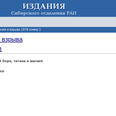
ения и взрыва 1978 номер 1
и взрыва
1
 бора, титана и магния
нов