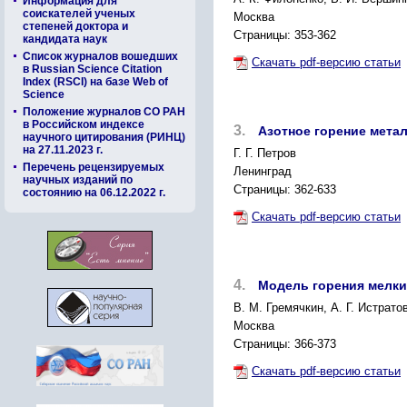
Информация для
соискателей ученых
Москва
степеней доктора и
Страницы: 353-362
кандидата наук
Список журналов вошедших
Скачать pdf-версию статьи
в Russian Science Citation
Index (RSCI) на базе Web of
Science
Положение журналов СО РАН
в Российском индексе
3.
Азотное горение мета
научного цитирования (РИНЦ)
на 27.11.2023 г.
Г. Г. Петров
Перечень рецензируемых
Ленинград
научных изданий по
Страницы: 362-633
состоянию на 06.12.2022 г.
Скачать pdf-версию статьи
4.
Модель горения мелки
B. М. Гремячкин, А. Г. Истрато
Москва
Страницы: 366-373
Скачать pdf-версию статьи