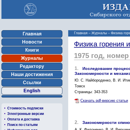
Главная
–
Журналы
–
Физика гор
Главная
Новости
Физика горения 
Книги
1975 год, номер
Журналы
Редактору
1.
Исследование процесс
Закономерности и механи
Наши достижения
Ю. С. Найбороденко, В. И. Ити
Ссылки
Томск
English
Страницы: 343-353
Скачать pdf-версию статьи
Стоимость подписки
Электронные версии
Оплата и доставка
2.
Закономерности спинов
Поиск по статьям
A. К. Филоненко, В. И. Вершин