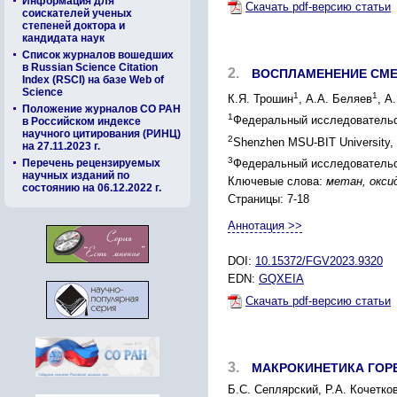
Информация для
Скачать pdf-версию статьи
соискателей ученых
степеней доктора и
кандидата наук
Список журналов вошедших
в Russian Science Citation
2.
ВОСПЛАМЕНЕНИЕ СМЕ
Index (RSCI) на базе Web of
Science
1
1
К.Я. Трошин
, А.А. Беляев
, А
Положение журналов СО РАН
1
Федеральный исследовательск
в Российском индексе
научного цитирования (РИНЦ)
2
Shenzhen MSU-BIT University,
на 27.11.2023 г.
3
Перечень рецензируемых
Федеральный исследовательск
научных изданий по
Ключевые слова:
метан, окси
состоянию на 06.12.2022 г.
Страницы: 7-18
Аннотация >>
DOI:
10.15372/FGV2023.9320
EDN:
GQXEIA
Скачать pdf-версию статьи
3.
МАКРОКИНЕТИКА ГОРЕ
Б.С. Сеплярский, Р.А. Кочетков