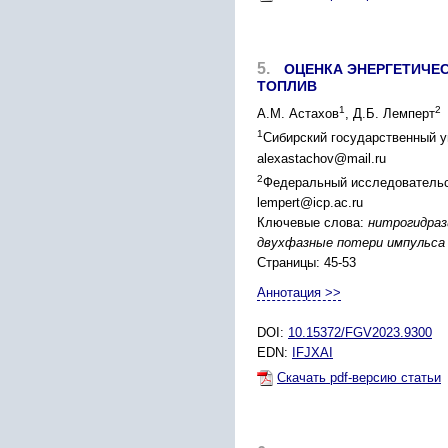
5.
ОЦЕНКА ЭНЕРГЕТИЧЕ
ТОПЛИВ
1
2
А.М. Астахов
, Д.Б. Лемперт
1
Сибирский государственный ун
alexastachov@mail.ru
2
Федеральный исследовательск
lempert@icp.ac.ru
Ключевые слова:
нитрогидраз
двухфазные потери импульса
Страницы: 45-53
Аннотация >>
DOI:
10.15372/FGV2023.9300
EDN:
IFJXAI
Скачать pdf-версию статьи