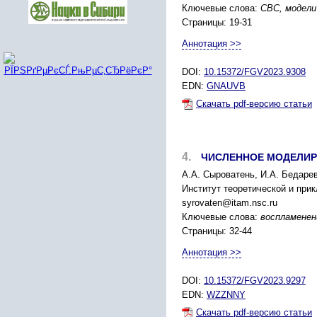
Ключевые слова:
СВС, модели
Страницы: 19-31
Аннотация >>
DOI:
10.15372/FGV2023.9308
EDN:
GNAUVB
Скачать pdf-версию статьи
4.
ЧИСЛЕННОЕ МОДЕЛИР
А.А. Сыроватень, И.А. Бедарев
Институт теоретической и при
syrovaten@itam.nsc.ru
Ключевые слова:
воспламенен
Страницы: 32-44
Аннотация >>
DOI:
10.15372/FGV2023.9297
EDN:
WZZNNY
Скачать pdf-версию статьи