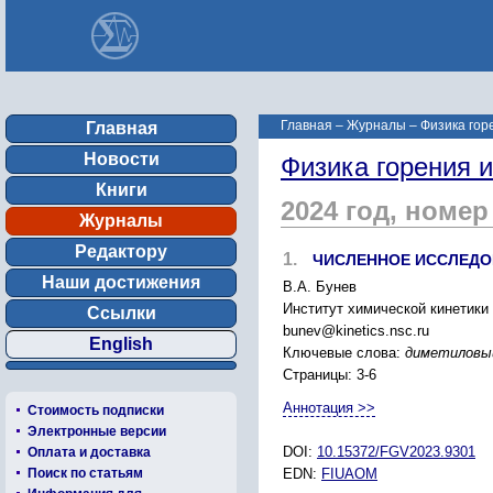
Главная
–
Журналы
–
Физика гор
Главная
Новости
Физика горения 
Книги
2024 год, номер
Журналы
Редактору
1.
ЧИСЛЕННОЕ ИССЛЕДО
Наши достижения
В.А. Бунев
Институт химической кинетики 
Ссылки
bunev@kinetics.nsc.ru
English
Ключевые слова:
диметиловый
Страницы: 3-6
Аннотация >>
Стоимость подписки
Электронные версии
DOI:
10.15372/FGV2023.9301
Оплата и доставка
Поиск по статьям
EDN:
FIUAOM