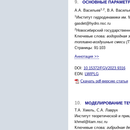
9.
ОСНОВНЫЕ ПАРАМЕТР
1,2
А.А. Васильев
, В.А. Василь
1
Институт гидродинамики им. 
gasdet@hydro.nsc.ru
2
Новосибирский государственн
Ключевые слова:
водородная 
топливно-воздушные смеси (Т
Страницы: 91-103
Аннотация >>
DOI:
10.15372/FGV2023.9316
EDN:
LWIPLG
Скачать pdf-версию статьи
10.
МОДЕЛИРОВАНИЕ ТЕЧ
Т.А. Хмель, С.А. Лаврук
Институт теоретической и при
khmel@itam.nsc.ru
Ключевые слова:
гибридная д