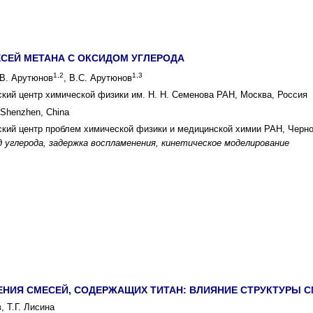
СЕЙ МЕТАНА С ОКСИДОМ УГЛЕРОДА
1,2
1,3
.В. Арутюнов
, В.С. Арутюнов
ий центр химической физики им. Н. Н. Семенова РАН, Москва, Россия
 Shenzhen, China
ий центр проблем химической физики и медицинской химии РАН, Черно
д углерода, задержка воспламенения, кинетическое моделирование
НИЯ СМЕСЕЙ, СОДЕРЖАЩИХ ТИТАН: ВЛИЯНИЕ СТРУКТУРЫ С
, Т.Г. Лисина