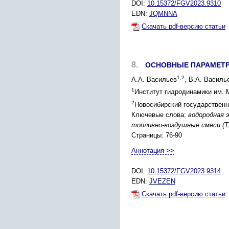
DOI:
10.15372/FGV2023.9310
EDN:
JQMNNA
Скачать pdf-версию статьи
8.
ОСНОВНЫЕ ПАРАМЕТР
1,2
А.А. Васильев
, В.А. Василь
1
Институт гидродинамики им. 
2
Новосибирский государственн
Ключевые слова:
водородная 
топливно-воздушные смеси (Т
Страницы: 76-90
Аннотация >>
DOI:
10.15372/FGV2023.9314
EDN:
JVEZEN
Скачать pdf-версию статьи